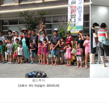
팜스투어
[
,
]
조회수 : 193
작성일자 : 2020-03-26