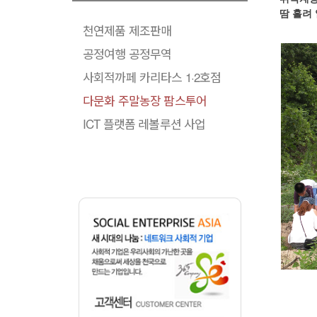
땀 흘려
천연제품 제조판매
공정여행 공정무역
사회적까페 카리타스 1·2호점
다문화 주말농장 팜스투어
ICT 플랫폼 레볼루션 사업